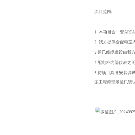
项目范围
:
1.
本项目
含一套ARTA
2.
我方提供含配电室
通讯线缆敷设由我
3.
配电柜内部仪表之
4.
待项目具备安装调
5.
派工程师现场通讯调