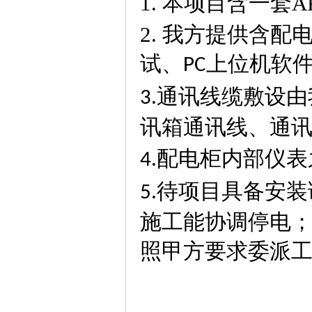
1.
本项目含一套AR
2.
我方提供含配
试、
上位机软
PC
通讯线缆敷设由
3.
讯箱通讯线、通
配电柜内部仪表
4.
待项目具备安装
5.
施工能协调停电
照甲方要求委派